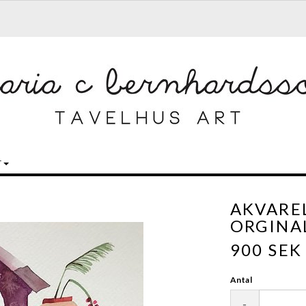
T
AKVAREL
ORGINA
900 SEK
Antal
-