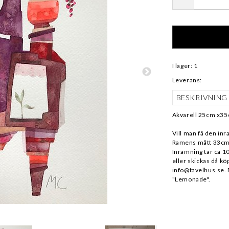
I lager: 1
Leverans:
BESKRIVNING
Akvarell 25cm x35
Vill man få den inr
Ramens mått 33cm x
Inramning tar ca 10
eller skickas då köp
info@tavelhus.se. F
"Lemonade".