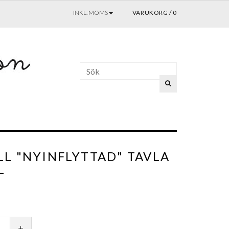
INKL. MOMS
VARUKORG
/
0
L "NYINFLYTTAD" TAVLA
L
+