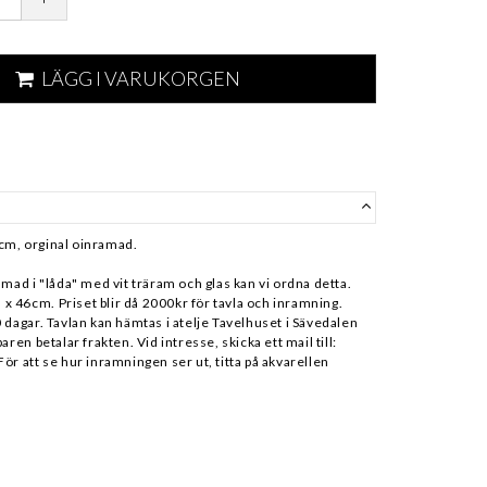
LÄGG I VARUKORGEN
cm, orginal oinramad.
amad i "låda" med vit träram och glas kan vi ordna detta.
 46cm. Priset blir då 2000kr för tavla och inramning.
 dagar. Tavlan kan hämtas i atelje Tavelhuset i Sävedalen
aren betalar frakten. Vid intresse, skicka ett mail till:
ör att se hur inramningen ser ut, titta på akvarellen