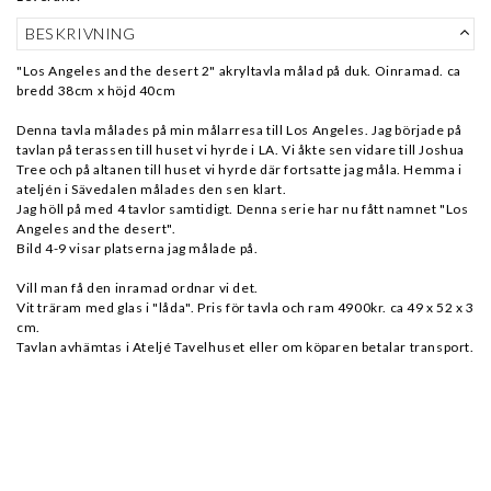
BESKRIVNING
"Los Angeles and the desert 2" akryltavla målad på duk. Oinramad. ca
bredd 38cm x höjd 40cm
Denna tavla målades på min målarresa till Los Angeles. Jag började på
tavlan på terassen till huset vi hyrde i LA. Vi åkte sen vidare till Joshua
Tree och på altanen till huset vi hyrde där fortsatte jag måla. Hemma i
ateljén i Sävedalen målades den sen klart.
Jag höll på med 4 tavlor samtidigt. Denna serie har nu fått namnet "Los
Angeles and the desert".
Bild 4-9 visar platserna jag målade på.
Vill man få den inramad ordnar vi det.
Vit träram med glas i "låda". Pris för tavla och ram 4900kr. ca 49 x 52 x 3
cm.
Tavlan avhämtas i Ateljé Tavelhuset eller om köparen betalar transport.