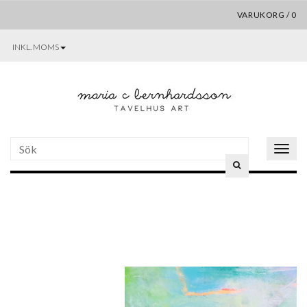
VARUKORG
/
0
INKL. MOMS
Toggle
naviga